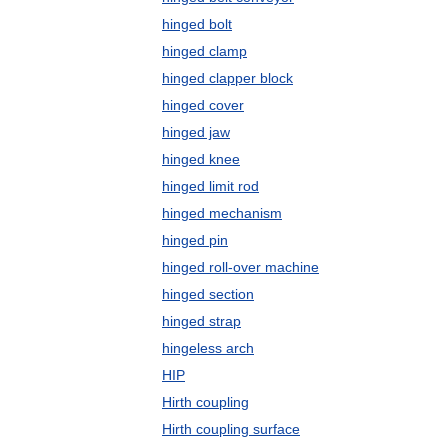
hinged bolt
hinged clamp
hinged clapper block
hinged cover
hinged jaw
hinged knee
hinged limit rod
hinged mechanism
hinged pin
hinged roll-over machine
hinged section
hinged strap
hingeless arch
HIP
Hirth coupling
Hirth coupling surface