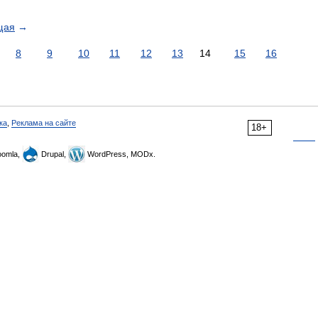
щая
→
8
9
10
11
12
13
14
15
16
ка
,
Реклама на сайте
18+
omla,
Drupal,
WordPress, MODx.