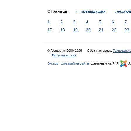
Страницы
←
предыдущая
следую
1
2
3
4
5
6
7
17
18
19
20
21
22
23
© Академик, 2000-2026
Обратная связь:
Техподдерж
👣 Путешествия
Экспорт словарей на сайты
, сделанные на PHP,
Jo