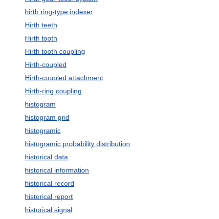
hirth ring-type indexer
Hirth teeth
Hirth tooth
Hirth tooth coupling
Hirth-coupled
Hirth-coupled attachment
Hirth-ring coupling
histogram
histogram grid
histogramic
histogramic probability distribution
historical data
historical information
historical record
historical report
historical signal