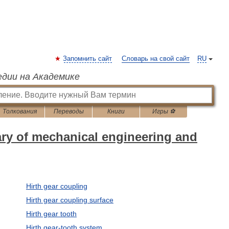
Запомнить сайт
Словарь на свой сайт
RU
едии на Академике
Толкования
Переводы
Книги
Игры ⚽
ary of mechanical engineering and
Hirth gear coupling
Hirth gear coupling surface
Hirth gear tooth
Hirth gear-tooth system