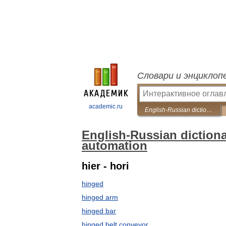
Словари и энциклоп
academic.ru
English-Russian dictionary of mechanical engineering and automation
English-Russian diction
automation
hier - hori
hinged
hinged arm
hinged bar
hinged belt conveyor